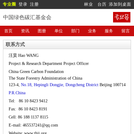
专业圈
登录
注册
林业
台历
添加到桌面
中国绿色碳汇基金会
首页
资讯
图册
单位
部门
业务
服务
留言
联系方式
汪昊 Hao WANG
Project & Research Department Project Officer
China Green Carbon Foundation
The State Forestry Administration of China
123-4,
No.18, Hepingli Dongjie, Dongcheng District
Beijing 100714
P.R.China
Tel: 86 10 8423 9412
Fax: 86 10 8423 8191
Cell: 86 188 1137 8115
E-mail: 465537241@qq.com
Website: www.thjj.org